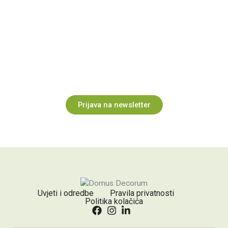
Inspiracija za prostor i poslovanje
Prijavite se na newsletter i povremeno primajte ideje,
savjete i novosti o našim projektima i uslugama.
Prijava na newsletter
Uvjeti i odredbe
Pravila privatnosti
Politika kolačića