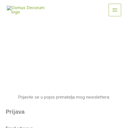
Skip
to
content
DOMUS DECORUM
Newsletter
Prijavite se u popis primatelja mog newslettera:
Prijava