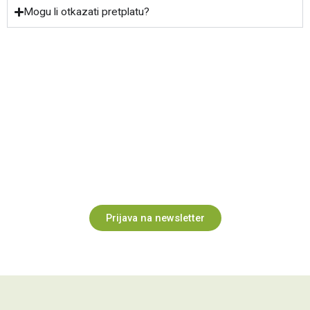
Mogu li otkazati pretplatu?
Inspiracija za prostor i poslovanje
Prijavite se na newsletter i povremeno primajte ideje,
savjete i novosti o našim projektima i uslugama.
Prijava na newsletter