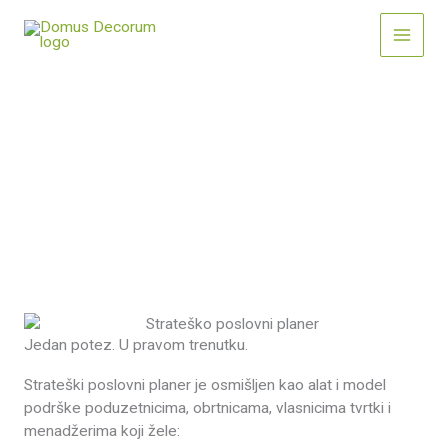
Skip
to
content
DOMUS DECORUM USLUGE
Strateški poslovni planer
Jedan potez. U pravom trenutku.
Strateški poslovni planer je osmišljen kao alat i model
podrške poduzetnicima, obrtnicama, vlasnicima tvrtki i
menadžerima koji žele: