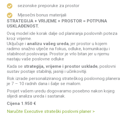
sezonske preporuke za prostor
Mjesečni bonus materijali
STRATEGIJA + VRIJEME + PROSTOR = POTPUNA
USKLAĐENOST.
Ovaj model ide korak dalje od planiranja poslovnih poteza
kroz vrijeme.
Uključuje i
analizu vašeg ureda
, jer prostor u kojem
radimo snažno utječe na fokus, odluke, komunikaciju i
stabilnost poslovanja. Prostor je vrlo bitan jer u njemu
nastaju vaše poslovne odluke
Kada se
strategija, vrijeme i prostor usklade
, poslovni
sustav postaje stabilniji, jasniji i učinkovitiji.
Rok izrade personaliziranog strateškog poslovnog planera
je 7 – 10 radnih dana i šalje se mailom.
Posjet vašem uredu dogovaramo posebno nakon kojeg
slijedi analiza ureda i sastanak.
Cijena 1.950 €
Naručite Executive strateški poslovni planer >