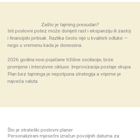
Zašto je tajming presudan?
Isti poslovni potez može donijeti rast i ekspanziju ili zastoj
i financijski pritisak. Razlika često nije u kvaliteti odluke —
nego u vremenu kada je donesena.
2026 godina nosi pojačane tržišne oscilacije, brze
promjene i intenzivne cikluse. Improvizacija postaje skupa.
Plan bez tajminga je nepotpuna strategija a vrijeme je
najveća valuta.
Što je strateški poslovni planer
Personalizirani mjesečni izračun povoljnih datuma za: