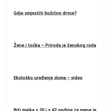
Gdje smjestiti božićno drvce?
Žene i točka – Priroda je ženskog roda
Ekološko uređenje doma – video
Biti majka s 20 i s 42 godine za mene je