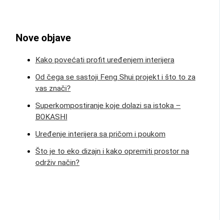
Nove objave
Kako povećati profit uređenjem interijera
Od čega se sastoji Feng Shui projekt i što to za
vas znači?
Superkompostiranje koje dolazi sa istoka –
BOKASHI
Uređenje interijera sa pričom i poukom
Što je to eko dizajn i kako opremiti prostor na
održiv način?