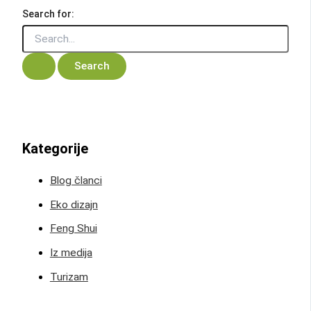
Search for:
Kategorije
Blog članci
Eko dizajn
Feng Shui
Iz medija
Turizam